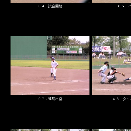
０４．試合開始
０５．ハ
０７．連続出塁
０８・タイ