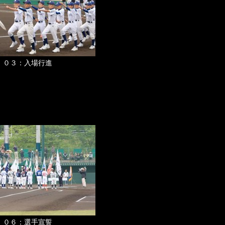
０３：入場行進
０６：選手宣誓