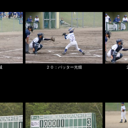
城
２０：バッター光畑