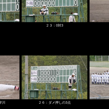
２３：0対3
岸川
２６：ダメ押しの3点