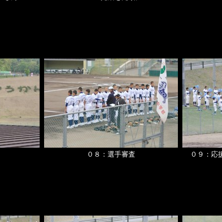
０８：選手審査
０９：応