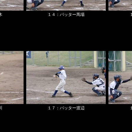
木
１４：バッター馬場
川
１７：バッター渡辺