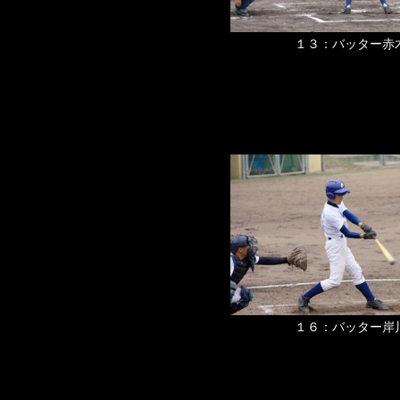
１３：バッター赤
１６：バッター岸