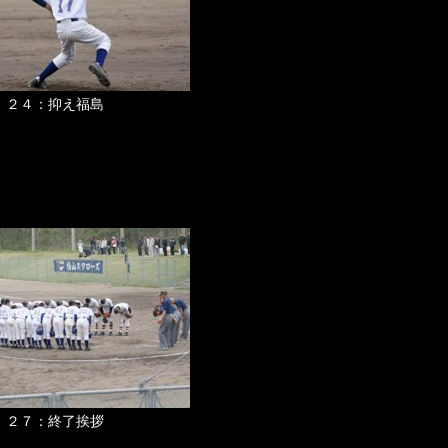
２４：抑え福島
２７：終了挨拶