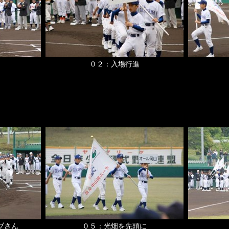
０２：入場行進
゙さん
０５：光畑を先頭に