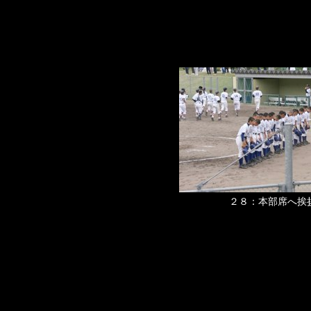
２８：本部席へ挨