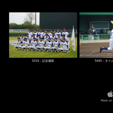
5319：記念撮影
5445：タ