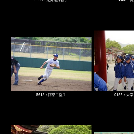
5535：先発逢澤投手
5566：
5618：阿部二塁手
0155：大