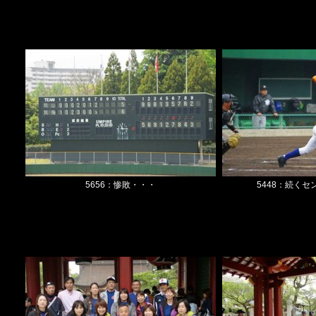
5656：惨敗・・・
5448：続く