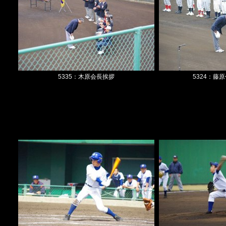
5335：木原会長挨拶
5324：藤