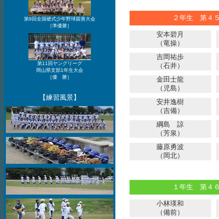
２年生 第４
第9回全国硬式少年野球親善大会
［準優勝］
安本碧月
（竜操）
吉岡祐歩
第11回ヤングリーグ
（石井）
岡山県支部1年生大会
［優 勝］
金田士龍
（児島）
【練習風景】
安井逸樹
（吉備）
綱島 諒
（芳泉）
藤原勇波
（岡北）
１年生 第４
小林瑛和
（備前）