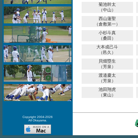
菊池幹太
（中山）
西山蓮聖
（倉敷第一）
小杉斗真
（桑田）
大本成己斗
（邑久）
貝畑塁生
（芳泉）
渡邉慶太
（芳泉）
池田翔虎
（東山）
Copyright 2004-2026
All Okayama.