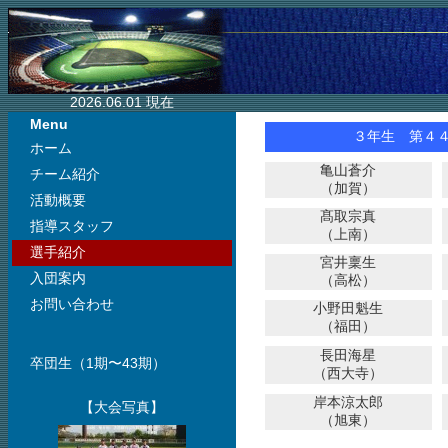
2026.06.01 現在
Menu
３年生 第４
ホーム
亀山蒼介
チーム紹介
（加賀）
活動概要
髙取宗真
指導スタッフ
（上南）
選手紹介
宮井稟生
入団案内
（高松）
お問い合わせ
小野田魁生
（福田）
長田海星
卒団生（1期〜43期）
（西大寺）
岸本涼太郎
【大会写真】
（旭東）