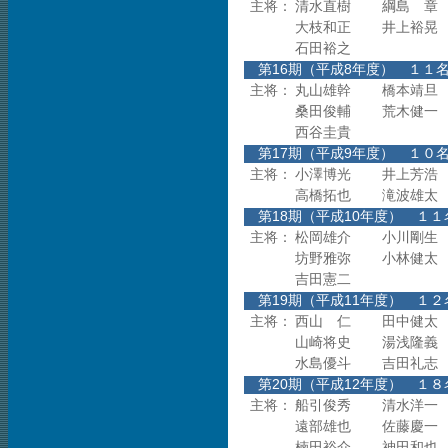
主将：
清水直樹
綱島 章
大枝和正
井上裕晃
石田裕之
第16期（平成8年度
主将：
丸山雄幹
橋本靖旦
桑田俊輔
荒木健一
西谷圭貴
第17期（平成9年度
主将：
小澤博光
井上芳浩
高橋拓也
滝波雄太
第18期（平成10年度
主将：
松岡雄介
小川剛生
坊野雅弥
小林健太
吉田憲二
第19期（平成11年度
主将：
西山 仁
田中健太
山崎将史
湯浅隆義
水島優斗
吉田礼志
第20期（平成12年度
主将：
船引俊秀
清水洋一
遠部雄也
佐藤慶一
楠田裕介
神田和也