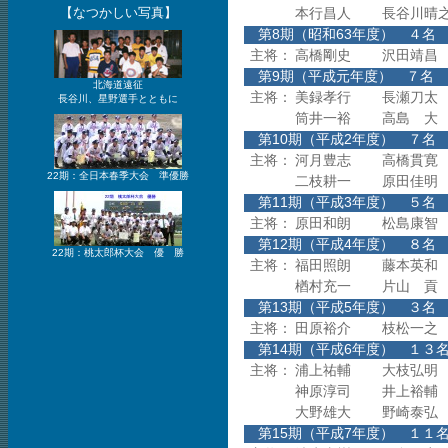
【なつかしい写真】
本行昌人
長谷川晴
第8期（昭和63年度
主将：
高橋剛史
沢田靖昌
第9期（平成元年度）
北海道遠征
主将：
美録孝行
長瀬刀太
長谷川、星野選手とともに
筒井一裕
高島 大
第10期（平成2年度
主将：
河月豊志
高橋貫寛
22期：全日本春季大会 準優勝
二枝耕一
原田佳明
第11期（平成3年度
主将：
原田和朗
松島康智
第12期（平成4年度
22期：桃太郎杯大会 優 勝
主将：
福田照朗
藤本英和
楢村充一
片山 貢
第13期（平成5年度
主将：
田原裕介
枝松一之
第14期（平成6年度
主将：
浦上祐輔
大枝弘明
神原淳司
井上裕輔
大野雄大
野崎泰弘
第15期（平成7年度