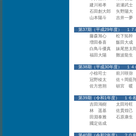
建川裕孝
岩瀬武士
石田創大郎
矢野陽大
山本陽斗
吉井一夢
第37期（平成29年度
藤森旭心
松下拓幹
増田春喜
飯田大成
白鳥斗優真
妹尾悠太
福田大陽
難波龍生
第38期（平成30年度
小椋司士
前川咲弥
冠野稜太
佐々岡藍
佐方悠朔
頓宮 暖
第39期（令和1年度）
吉田鴻樹
太田玲旺
林 遥基
佐貫煌己
田淵泰雅
石原康生
國定佑成
第40期（令和2年度）