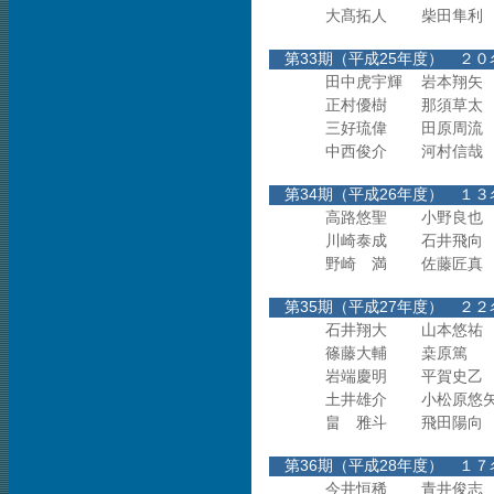
大髙拓人
柴田隼利
第33期（平成25年度
田中虎宇輝
岩本翔矢
正村優樹
那須草太
三好琉偉
田原周流
中西俊介
河村信哉
第34期（平成26年度
高路悠聖
小野良也
川崎泰成
石井飛向
野崎 満
佐藤匠真
第35期（平成27年度
石井翔大
山本悠祐
篠藤大輔
桒原篤
岩端慶明
平賀史乙
土井雄介
小松原悠
畠 雅斗
飛田陽向
第36期（平成28年度
今井恒稀
青井俊志