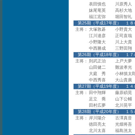
表田慎也
川原秀人
妹尾竜英
高杉大地
福江宏弥
堀田智礼
第25期（平成17年度
主将：
大塚敦碁
小野貴大
江川達彦
正司直哉
小野隆大
川上大貴
中西勝成
三野田翔
第26期（平成18年度
主将：
則武正治
上戸大夢
山田健二
難波孝光
大庭 秀
小林慎太
中西秀喜
大山貴廣
第27期（平成19年度
主将：
田中翔輝
藤原碩晃
足立 喬
山下公輔
田村広夢
北川晃平
第28期（平成20年度
主将：
岸川陽介
古澤真音
徳田亮太
光畑将吾
北川太喜
福島洸太