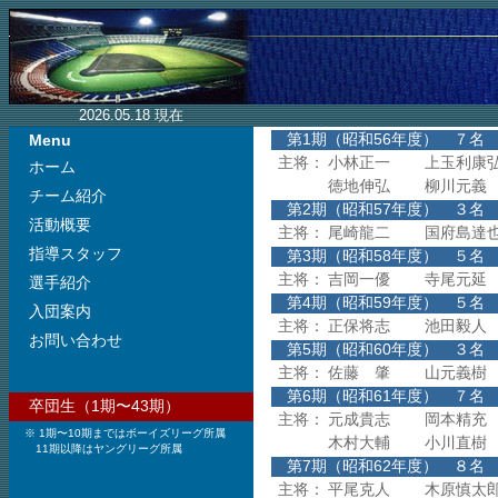
2026.05.18 現在
第1期（昭和56年度） ７名
Menu
主将：
小林正一
上玉利康
ホーム
徳地伸弘
柳川元義
チーム紹介
第2期（昭和57年度） ３名
活動概要
主将：
尾崎龍二
国府島達
指導スタッフ
第3期（昭和58年度） ５名
主将：
吉岡一優
寺尾元延
選手紹介
第4期（昭和59年度
入団案内
主将：
正保将志
池田毅人
お問い合わせ
第5期（昭和60年度
主将：
佐藤 肇
山元義樹
第6期（昭和61年度
卒団生（1期〜43期）
主将：
元成貴志
岡本精充
※ 1期〜10期まではボーイズリーグ所属
木村大輔
小川直樹
11期以降はヤングリーグ所属
第7期（昭和62年度
主将：
平尾克人
木原慎太