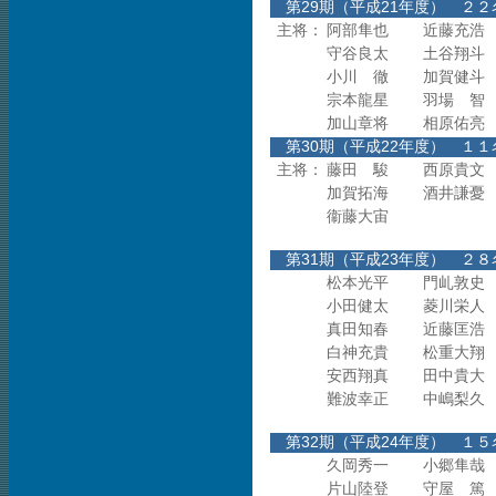
第29期（平成21年度
主将：
阿部隼也
近藤充浩
守谷良太
土谷翔斗
小川 徹
加賀健斗
宗本龍星
羽場 智
加山章将
相原佑亮
第30期（平成22年度
主将：
藤田 駿
西原貴文
加賀拓海
酒井謙憂
衞藤大宙
第31期（平成23年度
松本光平
門乢敦史
小田健太
菱川栄人
真田知春
近藤匡浩
白神充貴
松重大翔
安西翔真
田中貴大
難波幸正
中嶋梨久
第32期（平成24年度
久岡秀一
小郷隼哉
片山陸登
守屋 篤