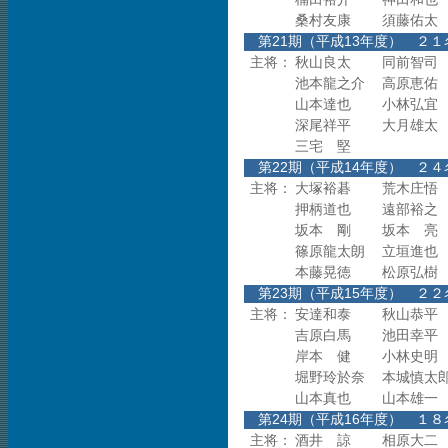
桑村友康
須藤佑太
第21期（平成13年度
主将：
秋山良太
同前智司
池本龍之介
高原恵佑
山本達也
小林弘宜
深尾祥平
大月雄太
三宅 堅
第22期（平成14年度
主将：
大塚裕碁
荒木庄悟
押柄道也
遠部裕之
坂本 剛
坂本 亮
篠原龍太朗
立垣進也
本藤晃徳
松原弘樹
第23期（平成15年度
主将：
安達和泰
秋山恭平
吉原白馬
池田幸平
岸本 健
小林史明
堀野玲於奈
本城慎太
山本真也
山本雄一
第24期（平成16年度
主将：
酒井 諒
相原大二