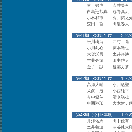
林 敦也
吉井美有
白鳥翔哉真
冠野真広
小林和市
梶川拓之
森田 誓
田邉春人
第41期（令和3年度）
松川璃海
井村 遙
小川剣心
藤本達也
大塚洸真
土井裕勝
吉井亮司
田中啓太
金子 誠
後藤力夢
第42期（令和4年度）
髙原大輔
小川魁聖
犬飼 晟
小西純平
今中健斗
清水渓杜
中西琳珀
大木建史
第43期（令和5年度）
井澤佑馬
田中優有
土井義達
漆谷健太